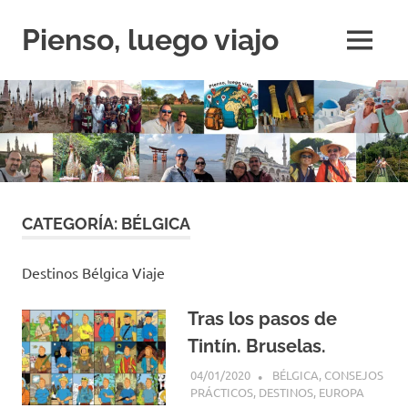
Saltar
al
Pienso, luego viajo
MENÚ
contenido
Si
no
viajas,
estás
perdido
CATEGORÍA:
BÉLGICA
Destinos Bélgica Viaje
Tras los pasos de
Tintín. Bruselas.
04/01/2020
PIENSO, LUEGO VIAJO
BÉLGICA
,
CONSEJOS
PRÁCTICOS
,
DESTINOS
,
EUROPA