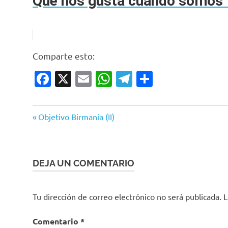
Qué nos gusta cuando somos 
Comparte esto:
Facebook
X
Email
WhatsApp
Telegram
Compartir
Entrada
Navegación
Objetivo Birmania (II)
anterior:
de
entradas
DEJA UN COMENTARIO
Tu dirección de correo electrónico no será publicada.
L
Comentario
*