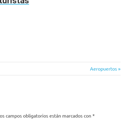
turistas
Siguiente
Aeropuertos
entrada:
os campos obligatorios están marcados con
*