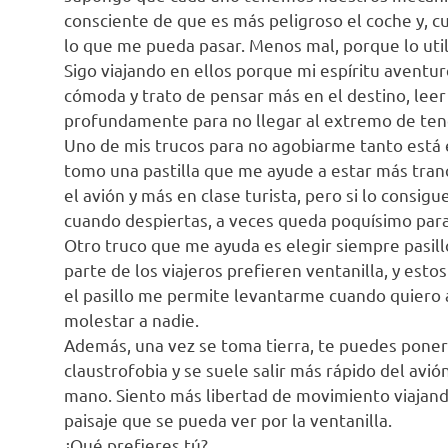
consciente de que es más peligroso el coche y, c
lo que me pueda pasar. Menos mal, porque lo utili
Sigo viajando en ellos porque mi espíritu aventu
cómoda y trato de pensar más en el destino, leer 
profundamente para no llegar al extremo de tener
Uno de mis trucos para no agobiarme tanto está el
tomo una pastilla que me ayude a estar más tran
el avión y más en clase turista, pero si lo consigu
cuando despiertas, a veces queda poquísimo para 
Otro truco que me ayuda es elegir siempre pasil
parte de los viajeros prefieren ventanilla, y est
el pasillo me permite levantarme cuando quiero a e
molestar a nadie.
Además, una vez se toma tierra, te puedes poner
claustrofobia y se suele salir más rápido del avió
mano. Siento más libertad de movimiento viajand
paisaje que se pueda ver por la ventanilla.
¿Qué prefieres tú?