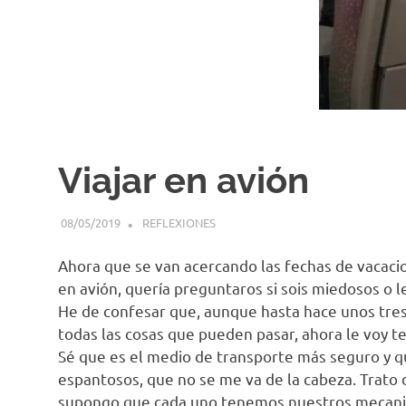
Viajar en avión
08/05/2019
PIENSO, LUEGO VIAJO
REFLEXIONES
Ahora que se van acercando las fechas de vacaci
en avión, quería preguntaros si sois miedosos o 
He de confesar que, aunque hasta hace unos tre
todas las cosas que pueden pasar, ahora le voy t
Sé que es el medio de transporte más seguro y q
espantosos, que no se me va de la cabeza. Trato 
supongo que cada uno tenemos nuestros mecanis