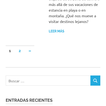
más allá de sus vacaciones de
estancia en playa o en
montaña. ¿Qué nos mueve a
visitar destinos lejanos?
LEER MÁS
Paginación
SIGUIENTES
1
2
»
ENTRADAS
de
entradas
Buscar:
BUSCAR
ENTRADAS RECIENTES