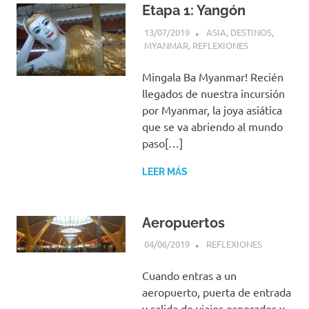
Etapa 1: Yangón
13/07/2019
PIENSO, LUEGO VIAJO
ASIA
,
DESTINOS
,
MYANMAR
,
REFLEXIONES
Mingala Ba Myanmar! Recién
llegados de nuestra incursión
por Myanmar, la joya asiática
que se va abriendo al mundo
paso[…]
LEER MÁS
Aeropuertos
04/06/2019
PIENSO, LUEGO VIAJO
REFLEXIONES
Cuando entras a un
aeropuerto, puerta de entrada
y salida de viajes esperados y