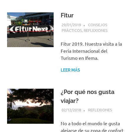
Fitur
29/01/2019
PIENSO, LUEGO VIAJO
CONSEJOS
PRÁCTICOS
,
REFLEXIONES
Fitur 2019. Nuestra visita a la
Feria Internacional del
Turismo en Ifema.
LEER MÁS
¿Por qué nos gusta
viajar?
02/12/2018
PIENSO, LUEGO VIAJO
REFLEXIONES
No a todo el mundo le gusta
alejarse de su zona de confort