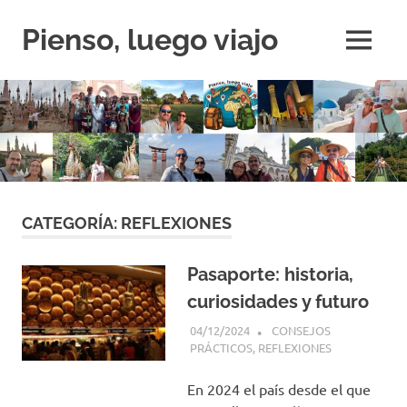
Saltar
al
Pienso, luego viajo
MENÚ
contenido
Si
no
viajas,
estás
perdido
CATEGORÍA:
REFLEXIONES
Pasaporte: historia,
curiosidades y futuro
04/12/2024
PIENSO, LUEGO VIAJO
CONSEJOS
PRÁCTICOS
,
REFLEXIONES
En 2024 el país desde el que