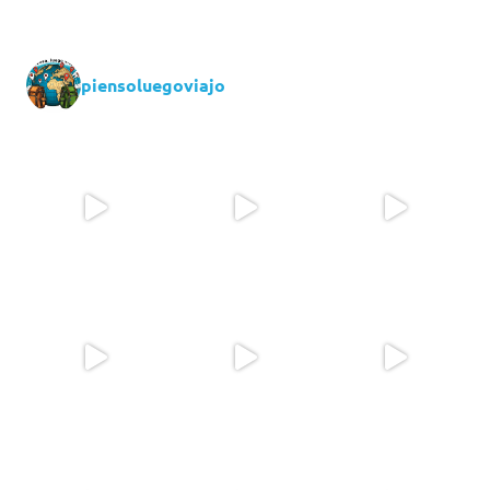
piensoluegoviajo