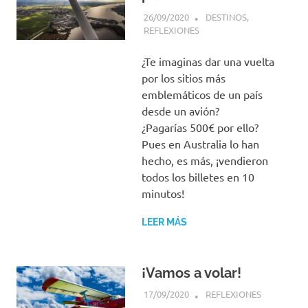
26/09/2020
PIENSO, LUEGO VIAJO
DESTINOS
,
REFLEXIONES
¿Te imaginas dar una vuelta
por los sitios más
emblemáticos de un país
desde un avión?
¿Pagarías 500€ por ello?
Pues en Australia lo han
hecho, es más, ¡vendieron
todos los billetes en 10
minutos!
LEER MÁS
¡Vamos a volar!
17/09/2020
PIENSO, LUEGO VIAJO
REFLEXIONES