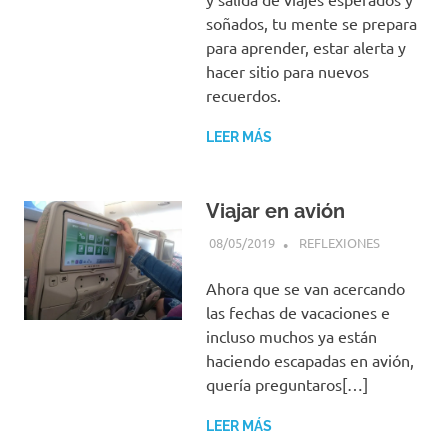
soñados, tu mente se prepara
para aprender, estar alerta y
hacer sitio para nuevos
recuerdos.
LEER MÁS
Viajar en avión
08/05/2019
PIENSO, LUEGO VIAJO
REFLEXIONES
Ahora que se van acercando
las fechas de vacaciones e
incluso muchos ya están
haciendo escapadas en avión,
quería preguntaros[…]
LEER MÁS